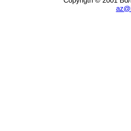
Copyrigth © 2001 В
az@i