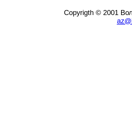
Copyrigth © 2001 В
az@i