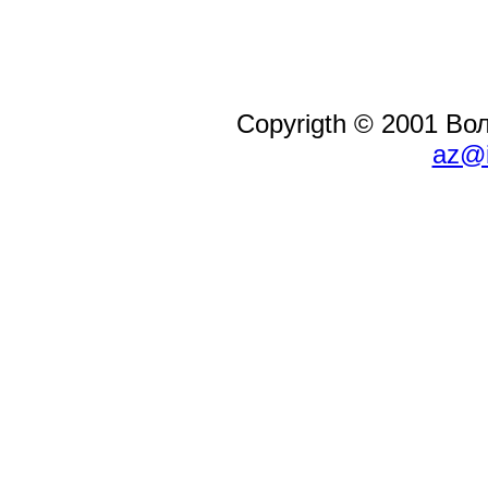
Copyrigth © 2001 В
az@i