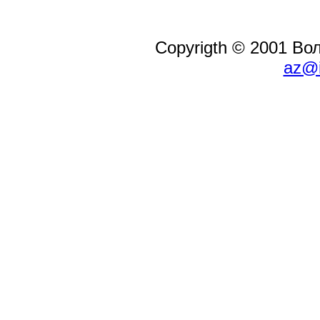
Copyrigth © 2001 В
az@i