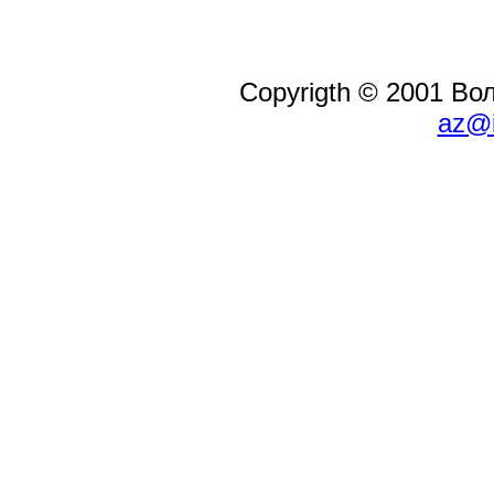
Copyrigth © 2001 В
az@i