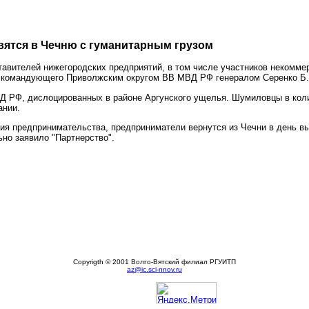
ятся в Чечню с гуманитарным грузом
тавителей нижегородских предприятий, в том числе участников некомме
м командующего Приволжским округом ВВ МВД РФ генералом Серенко Б.
Д РФ, дислоцированных в районе Аргунского ущелья. Шумиловцы в коли
ании.
я предпринимательства, предприниматели вернутся из Чечни в день вы
но заявило "Партнерство".
Copyrigth © 2001 Волго-Вятский филиал РГУИТП
az@ic.sci-nnov.ru