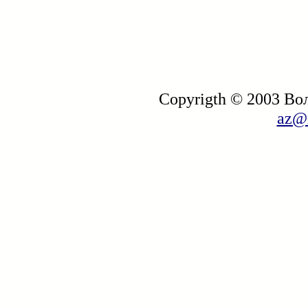
Copyrigth © 2003 В
az@i