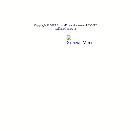
Copyrigth © 2003 Волго-Вятский филиал РГУИТП
az@ic.sci-nnov.ru