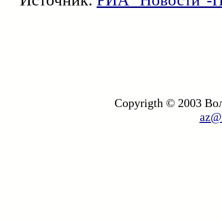
Источник:
РИА "Новости"-
Copyrigth © 2003 В
az@i