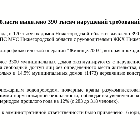
бласти выявлено 390 тысяч нарушений требований
нда, в 170 тысячах домов Нижегородской области выявлено 390
УГПС МЧС Нижегородской области с руководителями ЖКХ Нижег
профилактической операции "Жилище-2003", которая проходила
лее 3300 муниципальных домов эксплуатируются с нарушение
я свободный доступ лиц без определенного места жительства; 
олько в 14,5% муниципальных домов (1473) деревянные кон
опожарным водопроводом, пожарные краны разукомплектован
ниями норм пожарной безопасности, наблюдается увеличение кол
ериодом прошлого года на 12% (с 283 до 318 человек).
 к административной ответственности было привлечено 16 юри