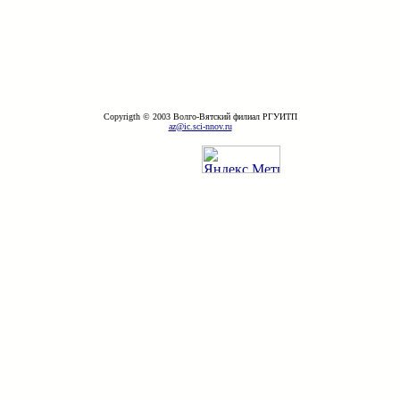
Copyrigth © 2003 Волго-Вятский филиал РГУИТП
az@ic.sci-nnov.ru