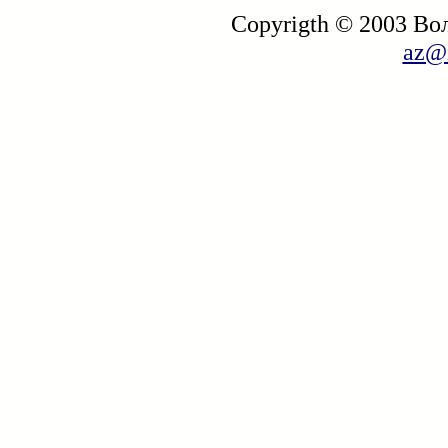
Copyrigth © 2003 В
az@i