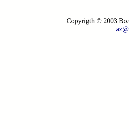
Copyrigth © 2003 В
az@i