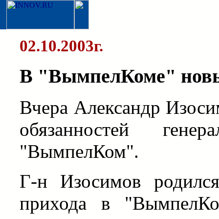
02.10.2003г.
В "ВымпелКоме" новы
Вчера Александр Изоси
обязанностей гене
"ВымпелКом".
Г-н Изосимов родилс
прихода в "ВымпелКо