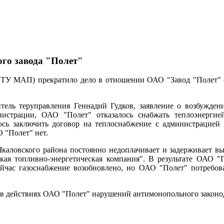
НИЖЕГОРОДСКИЕ НОВОСТИ
го завода "Полет"
У МАП) прекратило дело в отношении ОАО "Завод "Полет" (
ль теруправления Геннадий Гудков, заявление о возбужден
истрации, ОАО "Полет" отказалось снабжать теплоэнергие
ь заключить договор на теплоснабжение с администрацией 
 "Полет" нет.
аловского района постоянно недоплачивает и задерживает вып
кая топливно-энергетическая компания". В результате ОАО "П
Сейчас газоснабжение возобновлено, но ОАО "Полет" потребов
в действиях ОАО "Полет" нарушений антимонопольного законод