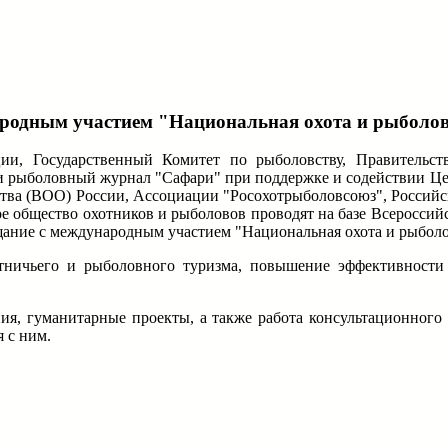
НИЖЕГОРОДСКИЕ НОВОСТИ
ародным участием "Национальная охота и рыболо
ции, Государственный Комитет по рыболовству, Правительс
 рыболовный журнал "Сафари" при поддержке и содействии Це
бщества (ВОО) России, Ассоциации "Росохотрыболовсоюз", Росси
е общество охотников и рыболовов проводят на базе Всероссий
ещание с международным участием "Национальная охота и рыболо
тничьего и рыболовного туризма, повышение эффективности
ия, гуманитарные проекты, а также работа консультационного 
 с ним.