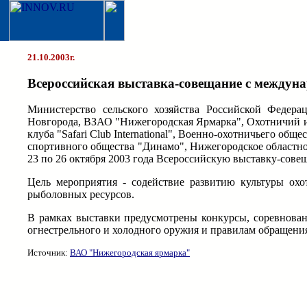
21.10.2003г.
Всероссийская выставка-совещание с междун
Министерство сельского хозяйства Российской Федера
Новгорода, ВЗАО "Нижегородская Ярмарка", Охотничий и
клуба "Safari Сlub International", Военно-охотничьего о
спортивного общества "Динамо", Нижегородское областно
23 по 26 октября 2003 года Всероссийскую выставку-сов
Цель мероприятия - содействие развитию культуры охо
рыболовных ресурсов.
В рамках выставки предусмотрены конкурсы, соревнован
огнестрельного и холодного оружия и правилам обращения
Источник:
ВАО "Нижегородская ярмарка"