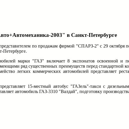
НИЖЕГОРОДСКИЕ НОВОСТИ
Авто+Автомеханика-2003" в Санкт-Петербурге
редставителем по продажам фирмой "СПАРЗ-2" с 29 октября по
т-Петербурге.
мобилей марки "ГАЗ" включает 8 экспонатов освоенной и п
меющими ряд существенных преимуществ перед стандартной ком
мейство легких коммерческих автомобилей представляет рес
едставляет 15-местный автобус "ГАЗель"-такси с дизельным
авляет автомобиль ГАЗ-3310 "Валдай", подготовку производства