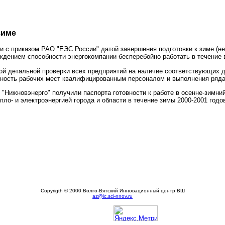
зиме
 с приказом РАО "ЕЭС России" датой завершения подготовки к зиме (не
ждением способности энергокомпании бесперебойно работать в течение в
ой детальной проверки всех предприятий на наличие соответствующих 
анность рабочих мест квалифицированным персоналом и выполнения ряд
 "Нижновэнерго" получили паспорта готовности к работе в осенне-зимн
ло- и электроэнергией города и области в течение зимы 2000-2001 годо
Copyrigth © 2000 Волго-Вятский Инновационный центр ВШ
az@ic.sci-nnov.ru