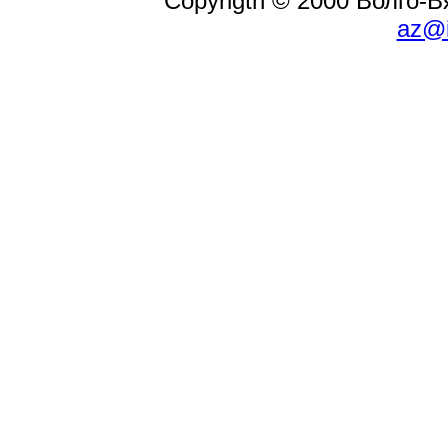
Copyrigth © 2000 Волго-
az@i