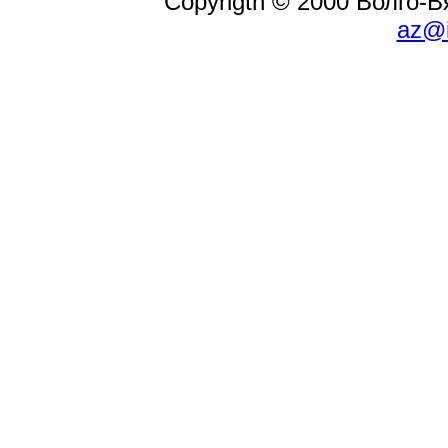
Copyrigth © 2000 Волго-
az@i