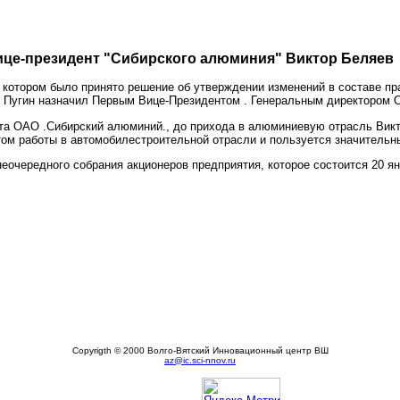
ице-президент "Сибирского алюминия" Виктор Беляев
 котором было принято решение об утверждении изменений в составе пр
й Пугин назначил Первым Вице-Президентом . Генеральным директором 
нта ОАО .Сибирский алюминий., до прихода в алюминиевую отрасль Вик
ом работы в автомобилестроительной отрасли и пользуется значительн
еочередного собрания акционеров предприятия, которое состоится 20 ян
Copyrigth © 2000 Волго-Вятский Инновационный центр ВШ
az@ic.sci-nnov.ru