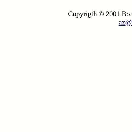
Copyrigth © 2001 В
az@i