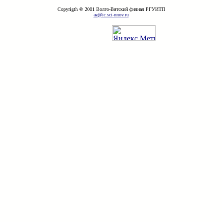
Copyrigth © 2001 Волго-Вятский филиал РГУИТП
az@ic.sci-nnov.ru