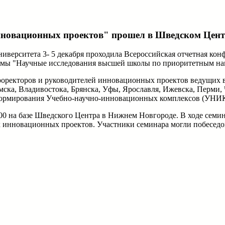
новационных проектов" прошел в Шведском Цент
университета 3- 5 декабря проходила Всероссийская отчетная 
ы "Научные исследования высшей школы по приоритетным напр
роректоров и руководителей инновационных проектов ведущих в
мска, Владивостока, Брянска, Уфы, Ярославля, Ижевска, Перми,
формирования Учебно-научно-инновационных комплексов (УНИК)
.00 на базе Шведского Центра в Нижнем Новгороде. В ходе семи
 инновационных проектов. Участники семинара могли побеседова