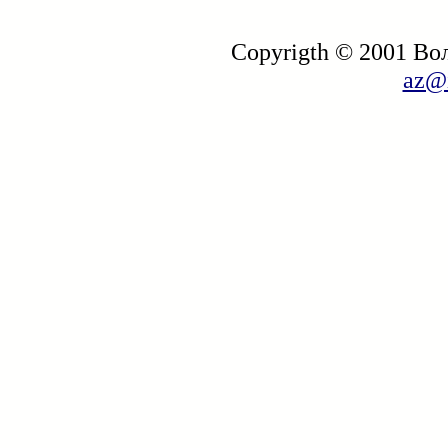
Copyrigth © 2001 В
az@i