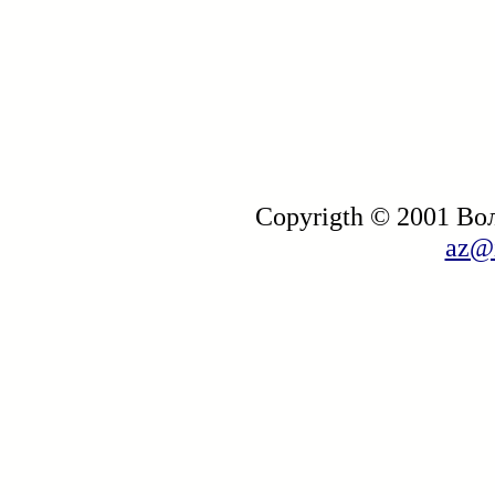
Copyrigth © 2001 В
az@i