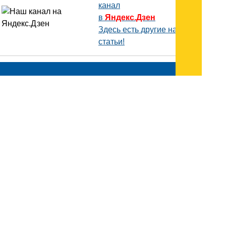
канал
в
Яндекс.Дзен
Здесь есть другие наши
статьи!
Поиск
Карта сайта
© 1996-2026 INNOV.RU (Иннов.ру) -
информационное агентство.
* -
правила пользования
ISSN: 2414-5122