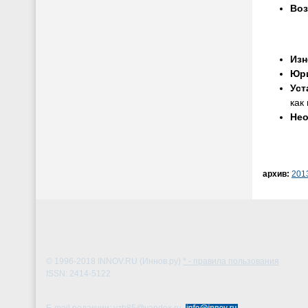
Воз
Изн
Юри
Уст
как
Нео
архив:
201
© 1996-2018
INNOV.RU (Иннов.ру)
* - правила пользования
ISSN: 2414-5122