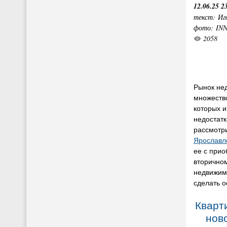
12.06.25 2
текст: Иг
фото: IN
2058
Рынок не
множество
которых 
недостатк
рассмот
Ярославл
ее с при
вторично
недвижим
сделать 
Кварт
нов