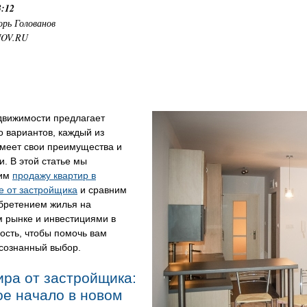
3:12
орь Голованов
NOV.RU
движимости предлагает
 вариантов, каждый из
имеет свои преимущества и
и. В этой статье мы
рим
продажу квартир в
е от застройщика
и сравним
обретением жилья на
м рынке и инвестициями в
ость, чтобы помочь вам
осознанный выбор.
ира от застройщика:
ое начало в новом