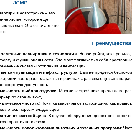
доме
вартиры в новостройке – это
ение жилья, которое еще
использовал. Это означает, что
ете:
Преимущества
ременные планировки и технологии
: Новостройки, как правило
форту и функциональности. Это может включать в себя просторные
ременные системы отопления и вентиляции.
ые коммуникации и инфраструктура
: Вам не придется беспокои
остройки часто располагаются в районах с развивающейся инфрас
ранспортную доступность.
можность выбора отделки
: Многие застройщики предлагают раз
ерьер по своему вкусу.
дическая чистота:
Покупка квартиры от застройщика, как правило
являетесь первым владельцем.
антия от застройщика
: В случае обнаружения дефектов в строите
ках гарантийного срока.
можность использования льготных ипотечных программ
: Час