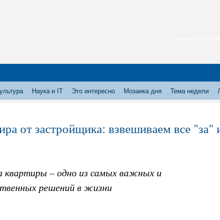
каждый месяц нас
ультура
Наука и IT
Это интересно
Мозаика дня
Тема недели
ира от застройщика: взвешиваем все "за" 
а квартиры – одно из самых важных и
твенных решений в жизни