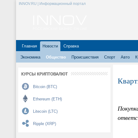
INNOV.RU | Информационный портал
Главная
Новости
Справка
Экономика
Общество
Происшествия
Спорт
Авто
К
КУРСЫ КРИПТОВАЛЮТ
Кварт
Bitcoin (BTC)
Ethereum (ETH)
Покупк
Litecoin (LTC)
ответс
Ripple (XRP)