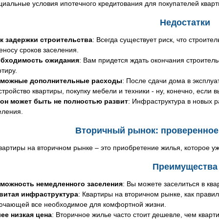
циальные условия ипотечного кредитования для покупателей кварти
Недостатки
к задержки строительства
: Всегда существует риск, что строите
еносу сроков заселения.
бходимость ожидания
: Вам придется ждать окончания строитель
ртиру.
можные дополнительные расходы
: После сдачи дома в эксплу
стройство квартиры, покупку мебели и техники - ну, конечно, если в
он может быть не полностью развит
: Инфраструктура в новых 
еления.
Вторичный рынок: проверенное
вартиры на вторичном рынке – это приобретение жилья, которое уж
Преимущества
можность немедленного заселения
: Вы можете заселиться в кв
витая инфраструктура
: Квартиры на вторичном рынке, как прави
ючающей все необходимое для комфортной жизни.
ее низкая цена
: Вторичное жилье часто стоит дешевле, чем кварт