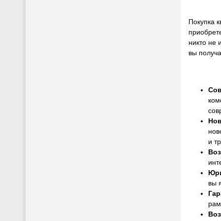
Покупка к
приобрет
никто не 
вы получа
Сов
ком
сов
Нов
нов
и т
Воз
инт
Юри
вы 
Гар
рам
Воз