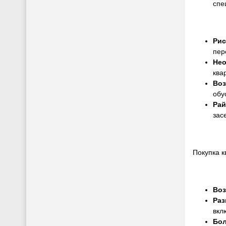
спе
Рис
пер
Нео
ква
Воз
обу
Рай
зас
Покупка к
Воз
Раз
вкл
Бол