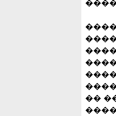
����
����
����
����
����
����
����
�� �
����