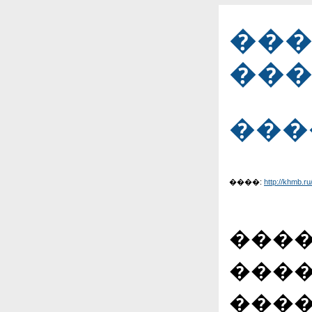
���
���
���
����:
http://khmb.ru
����
����
����