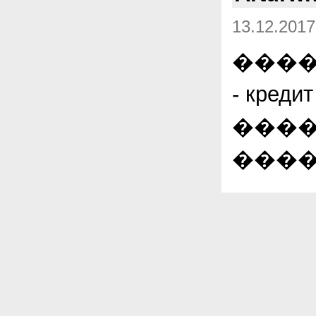
13.12.2017
����
- кре
����
������