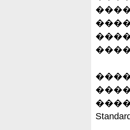
����
����
����
����
����
���
���
Standar