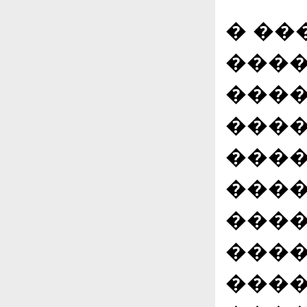
� ��
���
���
����
����
���
����
����
����