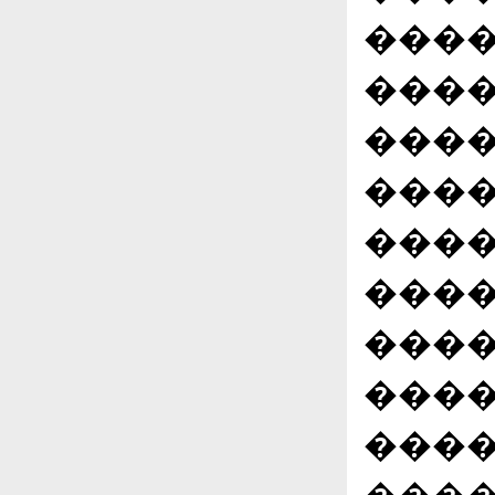
����
����
����
����
����
����
����
����
���