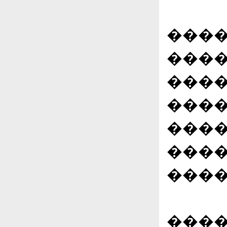
����
����
����
����
���
����
����
����