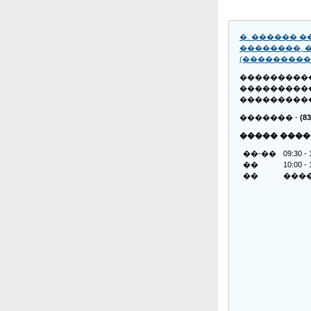
�. ������ 
��������, �.
(���������
���������
���������
���������
������� -
(83
����� ����
��-��
09:30 - 
��
10:00 - 
��
���