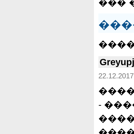
��� 
���
����
Greyup
22.12.2017
����
- ��
����
����