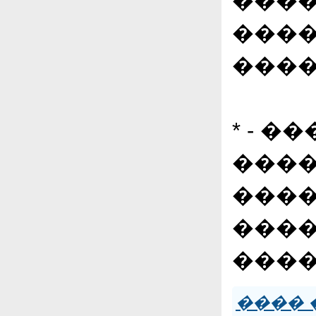
����
����
����
* - 
����
����
����
����
���� 