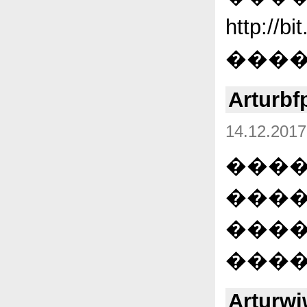
http://b
�����
Arturbf
14.12.2017
����
����?
����
������
Arturw