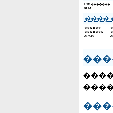
USD �������
57.04
���� 
������
�
�������
�
2374.90
2
���
����
����
���