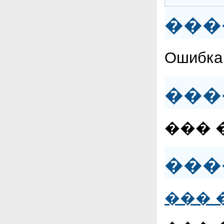
���
Ошибка 
���
��� 
���
��� 