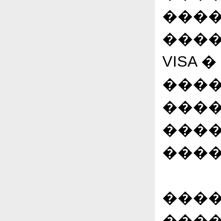
���
����
VISA 
����
����
����
����
����
����