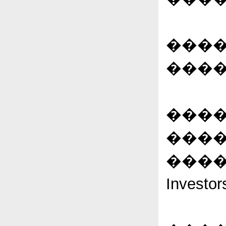
����
����
����
���
����
Investor