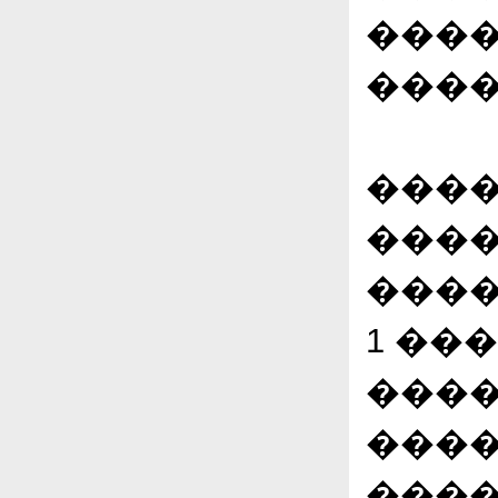
����
�����
����
����
����
1 ��
����
����
����