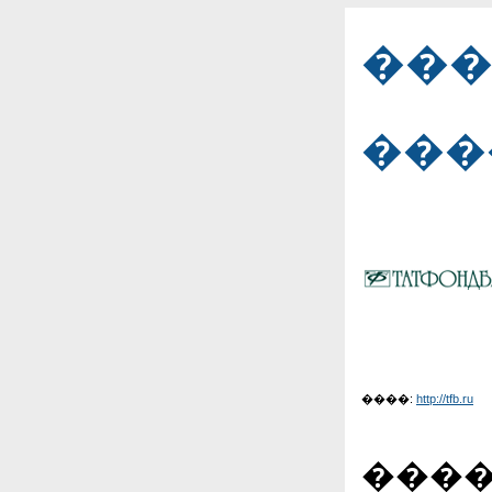
��
���
����:
http://tfb.ru
����