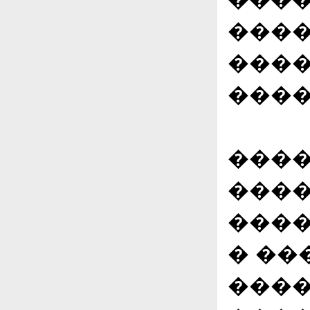
����
����
����
����
����
����
� ��
����