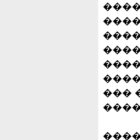
����
���
����
����
����
����
��� 
����
����