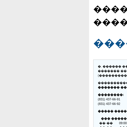
����
����
���
�. ������ 
������� ���
(���������
����������
������� �
��������:
(831) 437-66-91
(831) 437-66-92
����� ����
��� �����
��-��
09:00