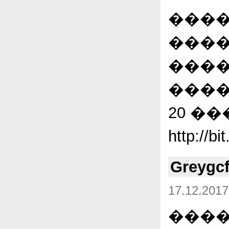
����
����
����
����
20 ���
http:/
Greygc
17.12.2017
����