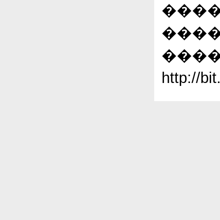
����
����
����
http://b