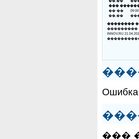
��,��
��
��� �����
��-��
09:00
��,��
��
�������� �
���������
INNOV.RU 21.04.
����������
���
Ошибка 
���
��� 