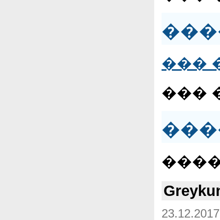
���
��� 
��� 
���
����
Greyku
23.12.2017