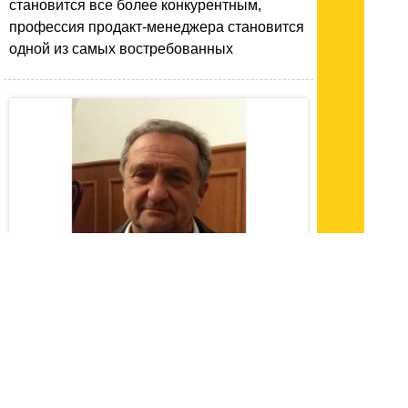
становится все более конкурентным,
профессия продакт-менеджера становится
одной из самых востребованных
15.10.24 15:11
|
2145
Ваха Маленький — о задумке, концепции и
перспективах открытия нового ресторана
Вахтангу Маладзе, очевидно, скучно
почивать на лаврах и довольствоваться