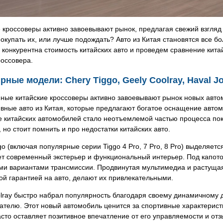
 кроссоверы активно завоевывают рынок, предлагая свежий взгляд
покупать их, или лучше подождать? Авто из Китая становятся все 
 конкурентна стоимость китайских авто и проведем сравнение кита
оссовера.
ные модели: Chery Tiggo, Geely Coolray, Haval Jo
ные китайские кроссоверы активно завоевывают рынок новых авто
вные авто из Китая, которые предлагают богатое оснащение автом
 китайских автомобилей стало неотъемлемой частью процесса пок
 но стоит помнить и про недостатки китайских авто.
go (включая популярные серии Tiggo 4 Pro, 7 Pro, 8 Pro) выделяе
ет современный экстерьер и функциональный интерьер. Под капот
ми вариантами трансмиссии. Продвинутая мультимедиа и растущая
й гарантией на авто, делают их привлекательными.
lray быстро набрал популярность благодаря своему динамичному 
ателю. Этот новый автомобиль ценится за спортивные характерист
асто оставляет позитивное впечатление от его управляемости и от