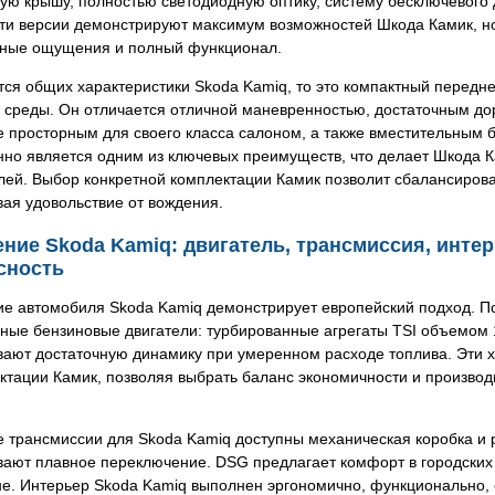
ю крышу, полностью светодиодную оптику, систему бесключевого 
ти версии демонстрируют максимум возможностей Шкода Камик, но
ные ощущения и полный функционал.
тся общих характеристики Skoda Kamiq, то это компактный перед
 среды. Он отличается отличной маневренностью, достаточным до
е просторным для своего класса салоном, а также вместительным 
нно является одним из ключевых преимуществ, что делает Шкода 
лей. Выбор конкретной комплектации Камик позволит сбалансиров
ая удовольствие от вождения.
ние Skoda Kamiq: двигатель, трансмиссия, интер
сность
е автомобиля Skoda Kamiq демонстрирует европейский подход. П
ые бензиновые двигатели: турбированные агрегаты TSI объемом 1.0 
вают достаточную динамику при умеренном расходе топлива. Эти х
ктации Камик, позволяя выбрать баланс экономичности и произво
е трансмиссии для Skoda Kamiq доступны механическая коробка и 
ают плавное переключение. DSG предлагает комфорт в городских п
не. Интерьер Skoda Kamiq выполнен эргономично, функционально,