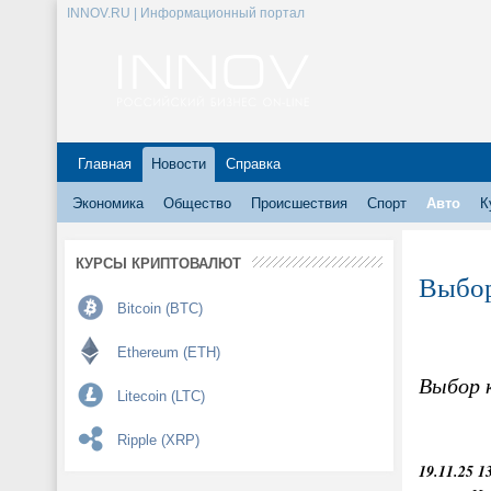
INNOV.RU | Информационный портал
Главная
Новости
Справка
Экономика
Общество
Происшествия
Спорт
Авто
К
КУРСЫ КРИПТОВАЛЮТ
Выбор
Bitcoin (BTC)
Ethereum (ETH)
Выбор к
Litecoin (LTC)
Ripple (XRP)
19.11.25 1