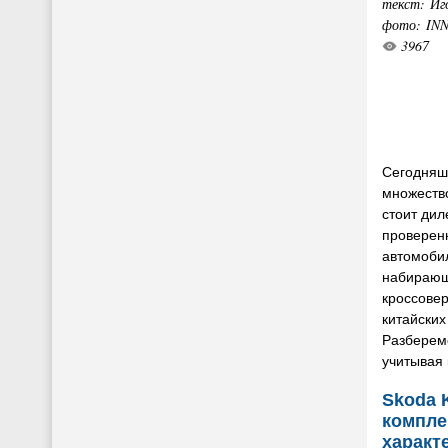
текст: Иг
фото: IN
3967
Сегодняш
множество
стоит ди
проверен
автомобил
набирающ
кроссове
китайских
Разберемс
учитывая 
Skoda 
компле
характ