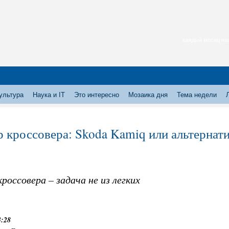
каждый месяц нас
ультура
Наука и IT
Это интересно
Мозаика дня
Тема недели
 кроссовера: Skoda Kamiq или альтернат
россовера – задача не из легких
3:28