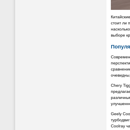
Китайские
стоит ли 
насколько
выборе кр
Популяр
Современ
перспекти
сравнение
очевидны,
Chery Tig
предлага
различны
улучшенно
Geely Coo
турбодвиг
Coolray ч