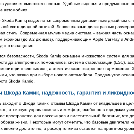
ов удивляет вместительностью. Удобные сиденья и продуманные 
е автомобиля.
р Skoda Kamiq выделяется современным динамичным дизайном с ч
ной светодиодной оптикой. Легкосплавные диски разных размеров
вая стиль. Современная мультимедиа система – важная часть осна
 экраном (до 9.2 дюймов), поддерживающим Apple CarPlay и Andro
дят в оснащение.
тся безопасности, Skoda Kamiq оснащен множеством систем для з
сти до электронных помощников: система стабилизации (ESC), асс
 мониторинг слепых зон, автоматическое экстренное торможение.
ыми, что важно при выборе нового автомобиля. Продвинутое осна
сти Skoda Kamiq.
 Шкода Камик, надежность, гарантия и ликвидно
ь заходит о Шкода Камик, отзывы Шкода Камик от владельцев в це
сть, отличную управляемость и комфорт, особенно в городских ус
ое пространство для пассажиров и вместительный багажник, что д
 образа жизни. Некоторые могут отметить, что базовые двигатели 
х вполне достаточно, а расход топлива остается на приятном уров