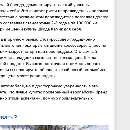
елей бренда, демонстрирует высокий уровень.
али себя. Это снижает риски непредвиденных поломок
етствии с регламентом производителя позволяет долгое
 составляет стандартные 2-3 года или 100 000 км
при решении купить Шкода Камик для себя.
на вторичном рынке. Этот кроссовер традиционно
и, включая некоторые китайские кроссоверы. Спрос на
инимизирует потери при перепродаже. Это важный
тоимость владения включает не только цена Шкода
щей продаже. Высокая остаточная стоимость делает
 если вы планируете обновлять свой новый автомобиль
где цена может резко падать.
автомобиля, но и долгосрочную уверенность в его
ете, что лучше купить: проверенный европейский бренд
менно этими аспектами, помимо привлекательных
ивать?