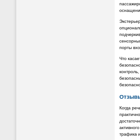
пассажир
оснащени
Экстерье
опциональ
подчерки
сенсорным
порты вхо
Что касае
безопасно
контроль,
безопасн
безопасно
Отзывы
Когда реч
практично
достаточн
активного
трафика и