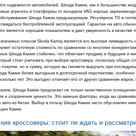
тся надежности автомобилей, Шкода Камик, как и большинство мод
емые агрегаты и платформы от концерна VAG хорошо зарекомендов
обслуживание Шкода Камик предсказуемым. Регулярное ТО в соотв
лаждаться беспроблемной эксплуатацией. Гарантия на авто обычно
что является хорошим показателем и дает уверенность в качестве 
значимых плюсов Skoda Kamiq является его высокая ликвидность 
ржит остаточную стоимость по сравнению со многими конкурентам
ные Шкода Камик стабилен, что облегчает продажу в будущем и м
оторый стоит учитывать при выборе кроссовера, поскольку общая с
 покупке, но и сумму, которую вы сможете выручить при последую
ода Камик более выгодным в долгосрочной перспективе, особенно
сколько лет. Это выгодно отличает его от других сравнение марок, 
азом, Шкода Камик предлагает не только качественное оснащение 
и и сохранении ценности. Это важные факторы, когда вы сравнива
 авто из Китая. Выбор в пользу Шкода Камик часто обусловлен и
ации Камик.
кие кроссоверы: стоит ли ждать и рассматр