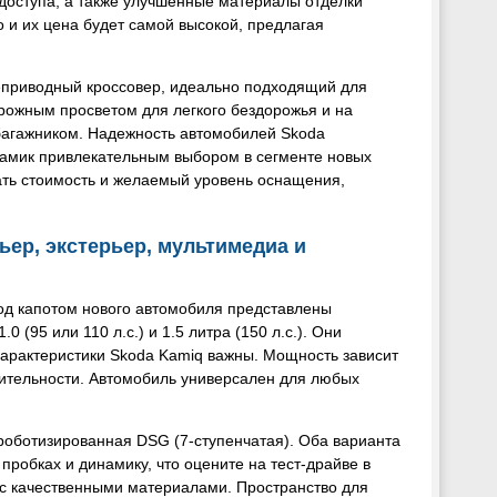
доступа, а также улучшенные материалы отделки
 и их цена будет самой высокой, предлагая
неприводный кроссовер, идеально подходящий для
рожным просветом для легкого бездорожья и на
багажником. Надежность автомобилей Skoda
Камик привлекательным выбором в сегменте новых
ать стоимость и желаемый уровень оснащения,
ьер, экстерьер, мультимедиа и
од капотом нового автомобиля представлены
(95 или 110 л.с.) и 1.5 литра (150 л.с.). Они
арактеристики Skoda Kamiq важны. Мощность зависит
дительности. Автомобиль универсален для любых
роботизированная DSG (7-ступенчатая). Оба варианта
робках и динамику, что оцените на тест-драйве в
 с качественными материалами. Пространство для