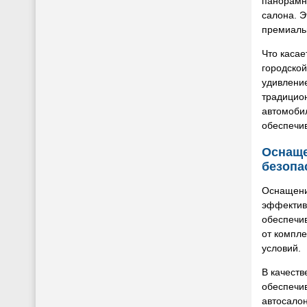
панорамну
салона. Э
премиаль
Что касае
городской
удивлени
традицио
автомоби
обеспечив
Оснаще
безопа
Оснащени
эффективн
обеспечи
от компле
условий.
В качеств
обеспечив
автосало