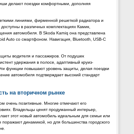
ниши делают поездки комфортными, дополняя
еткими линиями, фирменной решеткой радиатора и
 доступны в различных комплектациях Камик,
щения автомобиля. В Skoda Kamiq она представлена
id Auto со смартфоном. Навигация, Bluetooth, USB-C
ащиты водителя и пассажиров. От подушек
истент удержания в полосе, адаптивный круиз-
 Эти функции повышают уровень защиты, делая поездки
щение автомобиля подтверждает высокий стандарт
сть на вторичном рынке
лом очень позитивные. Многие отмечают его
ловиях. Владельцы ценят продуманный интерьер,
елает этот новый автомобиль идеальным для семьи или
не поражают динамикой, но для большинства городского
не.