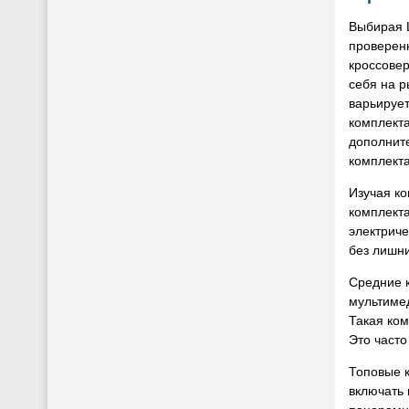
Выбирая 
проверен
кроссовер
себя на 
варьируе
комплекта
дополнит
комплект
Изучая ко
комплект
электриче
без лишн
Средние 
мультимед
Такая ко
Это част
Топовые 
включать