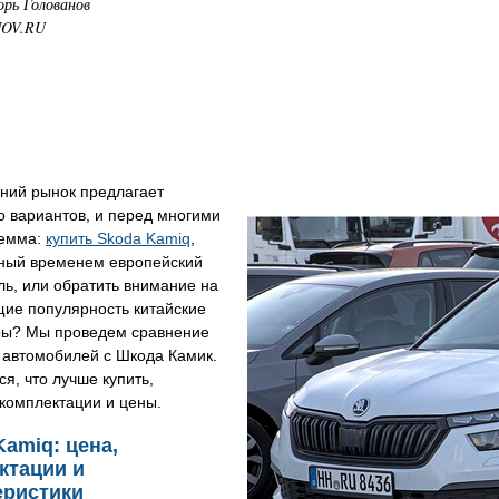
орь Голованов
NOV.RU
ний рынок предлагает
 вариантов, и перед многими
лемма:
купить Skoda Kamiq
,
ный временем европейский
ь, или обратить внимание на
ие популярность китайские
ры? Мы проведем сравнение
 автомобилей с Шкода Камик.
я, что лучше купить,
комплектации и цены.
Kamiq: цена,
ктации и
еристики