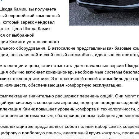
Шкода Камик, вы получаете
ный европейский компактный
, который зарекомендовал
рынке. Цена Шкода Камик
тся от выбранной
ции Камик и установленного
ельного оборудования. В автосалоне представлены как базовые ко
ации, позволяя найти свой новый автомобиль, идеально соответс
мплектации и цены, стоит отметить: даже начальные версии Шкод
ация обычно включает кондиционер, необходимые системы безопас
ские стеклоподъемники. Это практичный новый автомобиль для гор
их излишеств, обеспечивающая комфортную эксплуатацию.
комплектации значительно расширяют перечень опций. Они могут 
ийную систему с сенсорным экраном, подогрев передних сидений,
мплектация Камик повышает уровень комфорта и технологичности,
о становится оптимальным, сбалансированным выбором для многих
комплектации же представляют собой полный набор самых совреме
 цифровую приборную панель, адаптивный круиз-контроль, продви