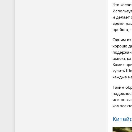
Что касае
Использу
и делает 
время нас
пробега, 
Одним из 
хорошо де
подержан
аспект, к
Камик при
купить Шк
каждые не
Таким обр
надежност
или новые
комплект
Китайс