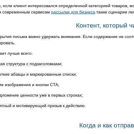
 если клиент интересовался определенной категорией товаров, мо
я современным сервисам
рассылки для бизнеса
такие сценарии лег
Контент, который 
рытия письма важно удержать внимание. Если содержание не соот
ровать.
ает лучше всего:
кая структура с подзаголовками;
откие абзацы и маркированные списки;
ие изображения и кнопки CTA;
дложение ценности уже в первых строках;
ятный и мотивирующий призыв к действию.
Когда и как отпра