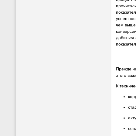
прочитал
показател
успешност
чем выше
конверсий
добиться 
показател
Прежде че
этого важ
К техниче
кор
ста
акт
сег