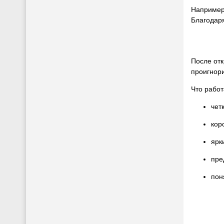
Например,
Благодар
После отк
проигнори
Что работ
чет
кор
ярк
пре
пон