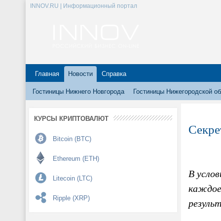
INNOV.RU | Информационный портал
Главная
Новости
Справка
Гостиницы Нижнего Новгорода
Гостиницы Нижегородской об
КУРСЫ КРИПТОВАЛЮТ
Секре
Bitcoin (BTC)
Ethereum (ETH)
В услов
Litecoin (LTC)
каждое
Ripple (XRP)
резуль