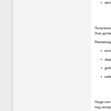
авт
Получател
Они долж
Рекоменд
исп
зад
доб
изб
Люди охот
под интер