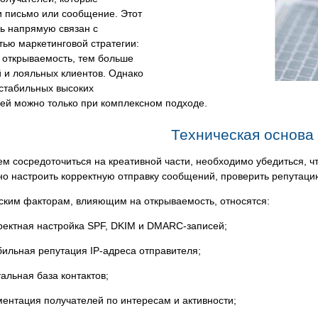
и письмо или сообщение. Этот
ь напрямую связан с
ью маркетинговой стратегии:
 открываемость, тем больше
 и лояльных клиентов. Однако
стабильных высоких
ей можно только при комплексном подходе.
Техническая основа
м сосредоточиться на креативной части, необходимо убедиться, чт
но настроить корректную отправку сообщений, проверить репутац
ским факторам, влияющим на открываемость, относятся:
ректная настройка SPF, DKIM и DMARC-записей;
бильная репутация IP-адреса отправителя;
уальная база контактов;
ментация получателей по интересам и активности;