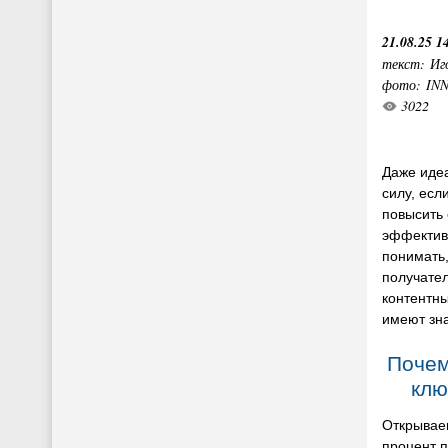
21.08.25 1
текст: Иг
фото: IN
3022
Даже иде
силу, есл
повысить 
эффективн
понимать,
получател
контентн
имеют зн
Почем
клю
Открывае
процент п