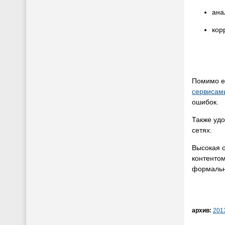
ана
кор
Помимо em
сервисам
ошибок.
Также уд
сетях.
Высокая о
контентом
формальн
архив:
201