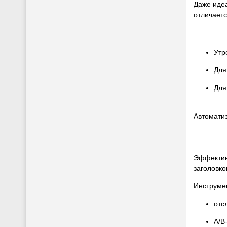
Даже идеа
отличаетс
Утр
Для
Для
Автоматиз
Эффективн
заголовко
Инструме
отс
A/B