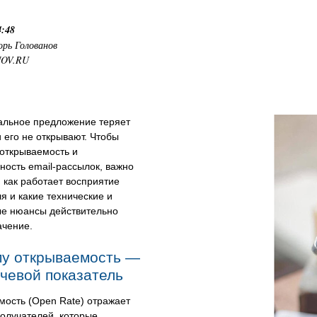
4:48
орь Голованов
NOV.RU
альное предложение теряет
и его не открывают. Чтобы
открываемость и
ость email-рассылок, важно
 как работает восприятие
я и какие технические и
ые нюансы действительно
ачение.
у открываемость —
чевой показатель
мость (Open Rate) отражает
олучателей, которые