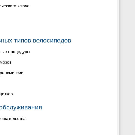
ического ключа
ных типов велосипедов
ьные процедуры:
рмозов
трансмиссии
щитков
 обслуживания
ешательства: