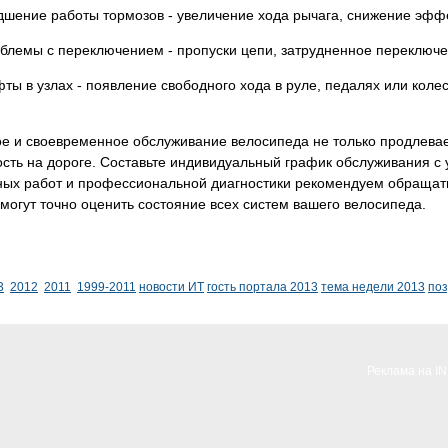
дшение работы тормозов - увеличение хода рычага, снижение эфф
блемы с переключением - пропуски цепи, затрудненное переключ
ты в узлах - появление свободного хода в руле, педалях или коле
е и своевременное обслуживание велосипеда не только продлевает
сть на дороге. Составьте индивидуальный график обслуживания с 
ных работ и профессиональной диагностики рекомендуем обращать
могут точно оценить состояние всех систем вашего велосипеда.
3
2012
2011
1999-2011
новости ИТ
гость портала 2013
тема недели 2013
по
Реклама на I