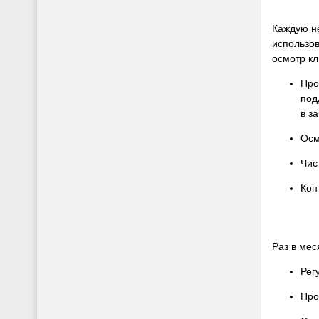
Каждую н
использо
осмотр к
Про
под
в з
Осм
Чис
Кон
Раз в мес
Рег
Про