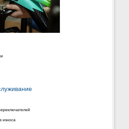
ки
служивание
 переключателей
в износа