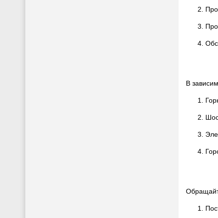
Про
Про
Обс
В зависим
Гор
Шос
Эле
Гор
Обращайт
Пос