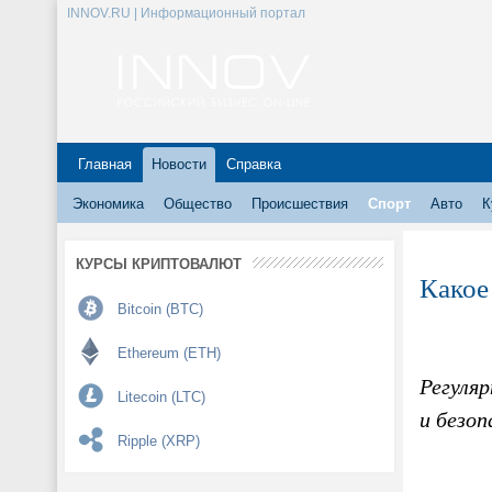
INNOV.RU | Информационный портал
Главная
Новости
Справка
Экономика
Общество
Происшествия
Спорт
Авто
К
КУРСЫ КРИПТОВАЛЮТ
Какое
Bitcoin (BTC)
Ethereum (ETH)
Регуляр
Litecoin (LTC)
и безоп
Ripple (XRP)