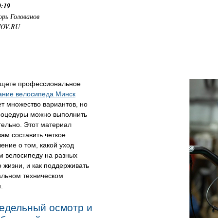
0:19
орь Голованов
NOV.RU
ищете профессиональное
ание велосипеда Минск
т множество вариантов, но
роцедуры можно выполнить
тельно. Этот материал
ам составить четкое
ение о том, какой уход
м велосипеду на разных
о жизни, и как поддерживать
альном техническом
.
едельный осмотр и