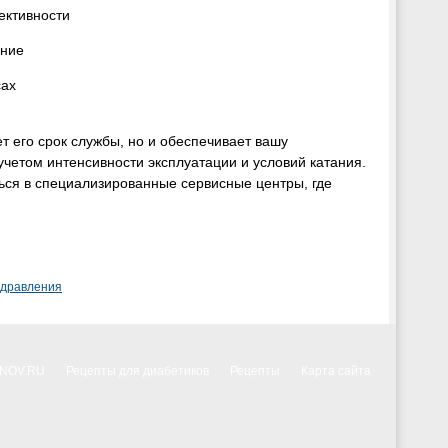
ективности
ение
сах
 его срок службы, но и обеспечивает вашу
учетом интенсивности эксплуатации и условий катания.
ся в специализированные сервисные центры, где
здравления
NNOV.RU
Рецепты для диабетиков
Рецепты
Карта сайта