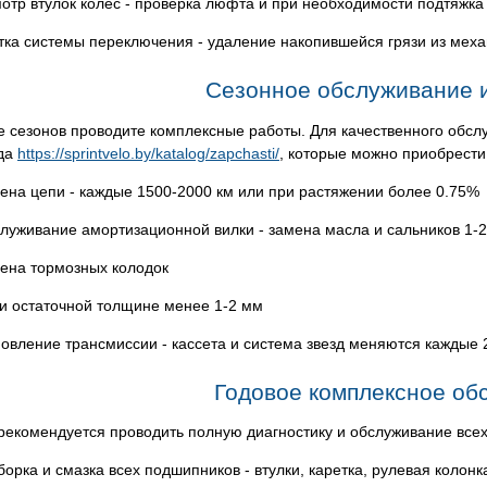
отр втулок колес - проверка люфта и при необходимости подтяжка
тка системы переключения - удаление накопившейся грязи из мех
Сезонное обслуживание и
е сезонов проводите комплексные работы. Для качественного обсл
да
https://sprintvelo.by/katalog/zapchasti/
, которые можно приобрести
ена цепи - каждые 1500-2000 км или при растяжении более 0.75%
луживание амортизационной вилки - замена масла и сальников 1-2 
ена тормозных колодок
ри остаточной толщине менее 1-2 мм
овление трансмиссии - кассета и система звезд меняются каждые 
Годовое комплексное об
 рекомендуется проводить полную диагностику и обслуживание всех
борка и смазка всех подшипников - втулки, каретка, рулевая колонк