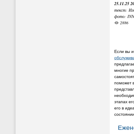
25.11.25 2
текст: Иг
фото: IN
2886
Если вы 
обслужив
предлагае
многие п
самостоя
поможет в
представл
необходи
этапах ег
его в иде
состоянии
Ежен