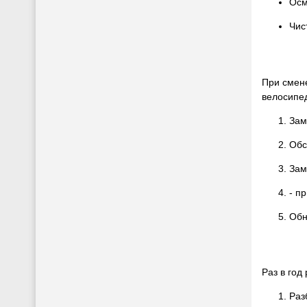
Осм
Чис
При смен
велосипе
Зам
Обс
Зам
- п
Обн
Раз в год
Раз