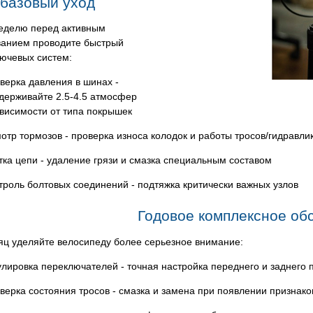
базовый уход
еделю перед активным
ванием проводите быстрый
лючевых систем:
верка давления в шинах -
держивайте 2.5-4.5 атмосфер
ависимости от типа покрышек
отр тормозов - проверка износа колодок и работы тросов/гидравли
тка цепи - удаление грязи и смазка специальным составом
троль болтовых соединений - подтяжка критически важных узлов
Годовое комплексное об
яц уделяйте велосипеду более серьезное внимание:
улировка переключателей - точная настройка переднего и заднего
верка состояния тросов - смазка и замена при появлении признако