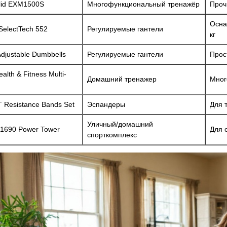
lid EXM1500S
Многофункциональный тренажёр
Проч
Осна
SelectTech 552
Регулируемые гантели
кг
Adjustable Dumbbells
Регулируемые гантели
Прос
alth & Fitness Multi-
Домашний тренажер
Мног
 Resistance Bands Set
Эспандеры
Для 
Уличный/домашний
 1690 Power Tower
Для 
спорткомплекс