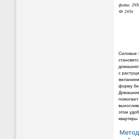
фото: IN
2956
Силовые 
становят
домашнег
с растуще
желанием
форму бе
Домашние
помогают 
вынослив
этом удоб
квартиры 
Метод