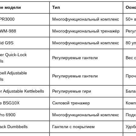
ие модели
Тип
Осно
 PR3000
Многофункциональный комплекс
50+ 
MWM-988
Многофункциональный тренажёр
Регу
lid G9S
Многофункциональный комплекс
80 у
er Quick-Lock
Регулируемые гантели
Вес о
ls
ell Adjustable
Регулируемые гантели
Проч
ls
r Adjustable Kettlebells
Регулируемые гири
Бала
ne BSG10X
Силовой тренажер
Комп
Pro 6900
Многофункциональный комплекс
Подх
ack Dumbbells
Гантели с покрытием
Удоб