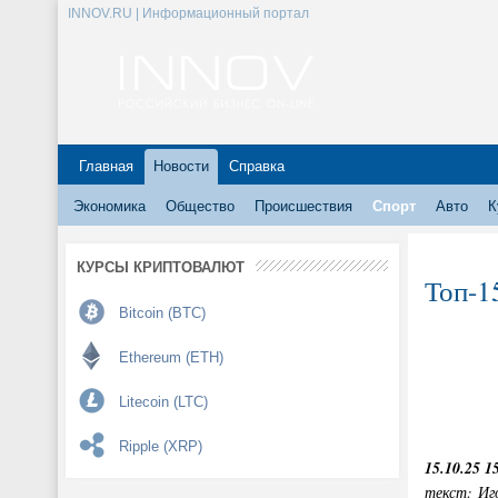
INNOV.RU | Информационный портал
Главная
Новости
Справка
Экономика
Общество
Происшествия
Спорт
Авто
К
КУРСЫ КРИПТОВАЛЮТ
Топ-1
Bitcoin (BTC)
Ethereum (ETH)
Litecoin (LTC)
Ripple (XRP)
15.10.25 1
текст: Иг