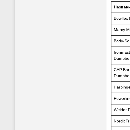
Назван
Bowflex
Marcy 
Body-So
Ironmast
Dumbbel
CAP Barb
Dumbbel
Harbinge
Powerli
Weider 
NordicTr