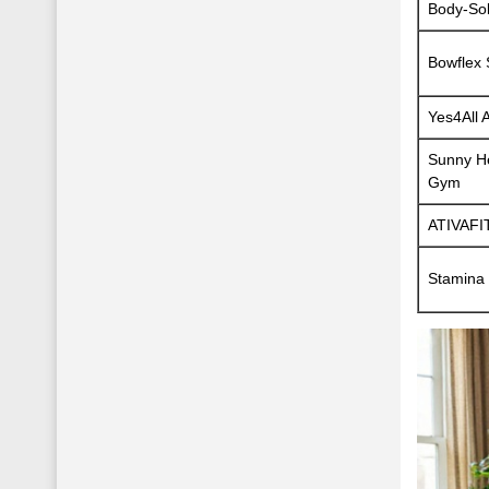
Body-So
Bowflex 
Yes4All 
Sunny He
Gym
ATIVAFIT
Stamina