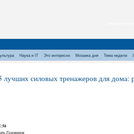
каждый месяц нас
ультура
Наука и IT
Это интересно
Мозаика дня
Тема недели
5 лучших силовых тренажеров для дома: р
5:56
орь Голованов