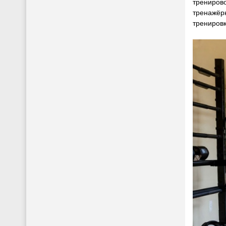
трениров
тренажёрн
трениров