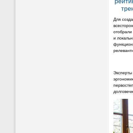
рейти
тре
Для созд
всесторон
отобрали
и локаль
функциона
релевантн
Эксперты 
эргономик
первостеп
долговечн