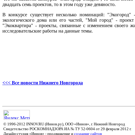
двадцать семь проектов, то в этом году уже девяносто.
В конкурсе существует несколько номинаций: "Экогород" 
экологического дома или его частей, "Мой город" - проек
"Экоквартира" - проекты, связанные с изменением своего ж
исследовательские работы на данные темы.
<<< Все новости Нижнего Новгорода
© 1996-2012 INNOV.RU (Иннов.ру), ООО «Иннов», г. Нижний Новгород
Свидетельство РОСКОМНАДЗОРА ИА № ТУ 52-0604 от 29 февраля 2012 г.
Дизайн-студия «Иннов» - продвижение и
cоздание сайтов