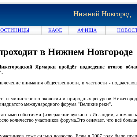
Нижний Новгород
ГОСТИНИЦЫ
КАФЕ
АФИША
НОВОСТ
проходит в Нижнем Новгороде
Нижегородской Ярмарки пройдёт подведение итогов обла
".
ивлечение внимания общественности, в частности - подрастающ
т" и министерство экологии и природных ресурсов Нижегород
ринадцатого международного форума "Великие реки".
иятными событиями (извержение вулкана в Исландии, аномальна
осло количество участников форума.Это означает, что всё боль
.
 участников тоже сильно возросло. Если в 2007 году было пред