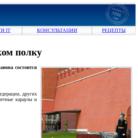
И IT
КОНСУЛЬТАЦИИ
РЕЦЕПТЫ
ком полку
анова состоится
едерации, других
четные караулы и