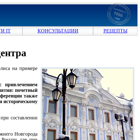
И IT
КОНСУЛЬТАЦИИ
РЕЦЕПТЫ
центра
олиса на примере
с привлечением
иятия: почетный
нференции также
 и историческому
 при составлении
ижнего Новгорода
России, где при