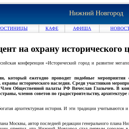
Нижний Новгород
ГОСТИНИЦЫ
КАФЕ
АФИША
НОВОСТ
цент на охрану исторического 
ссийская конференция «Исторический город и развитие мегап
ии, который ежегодно проводит подобные мероприятия 
, охраны исторического наследия. Среди участников меропр
, Член Общественной палаты РФ Вячеслав Глазычев. В ко
страны, членов советов по градостроительству, архитектуре
гатая архитектурная история. И эти традиции учитываются и
лана Москвы, автор последней редакции генерального плана Н
нции отметил, что Нижний Новгород стал первым городом в 