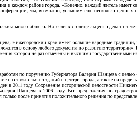
я в каждом районе города. «Конечно, каждый житель имеет св
 конференции, мы, возможно, услышим еще несколько ценных
осквы много общего. Но если в столице акцент сделан на ме
ева, Нижегородский край имеет большие народные традиции, 
ложится в основу любого документа по развитию территории». 
жения которой не раз отмечены и высшими государственными на
работан по поручению Губернатора Валерия Шанцева с целью о
е на строительство зданий в центре города, а также на предел
жден в 2011 году. Сохранение исторической целостности Нижнег
Валерия Шанцева в 2006 году. Все предложения по градостр
ся только после принятия положительного решения по представл