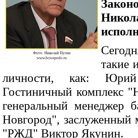
Зако
Нико
исполн
Сегодн
Фото: Николай Пугин
www.hctorpedo.ru
такие 
личности, как: Юри
Гостиничный комплекс "
генеральный менеджер б
Новгород", заслуженный 
"РЖД" Виктор Якунин.