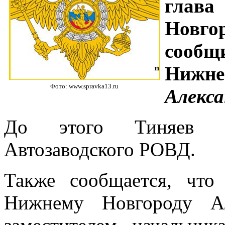
глава
Новг
сообщ
Нижн
Фото: www.spravka13.ru
Алекса
До этого Тиняев з
Автозаводского РОВД.
Также сообщается, чт
Нижнему Новгороду Ал