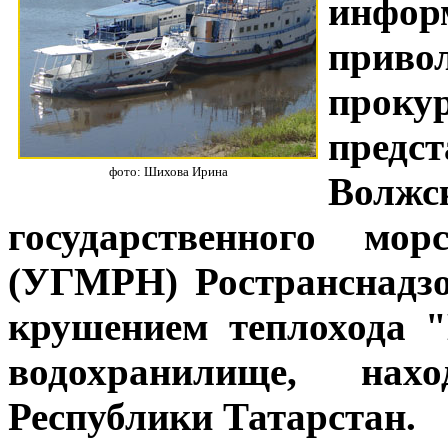
инф
прив
прок
пред
фото: Шихова Ирина
Вол
государственного мо
(УГМРН) Ространснадзо
крушением теплохода 
водохранилище, нах
Республики Татарстан.