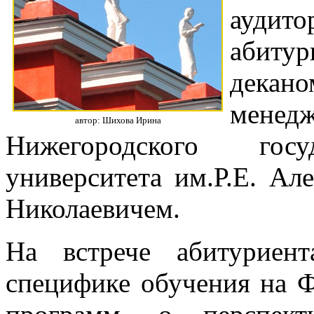
аудит
абиту
декан
менед
автор: Шихова Ирина
Нижегородского госуд
университета им.Р.Е. Ал
Николаевичем.
На встрече абитуриен
специфике обучения на