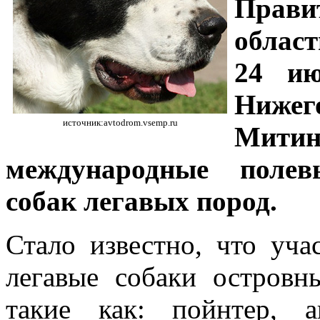
Прави
област
24 ию
Нижег
источник:avtodrom.vsemp.ru
Мити
международные полев
собак легавых пород.
Стало известно, что уча
легавые собаки островн
такие как: пойнтер, а