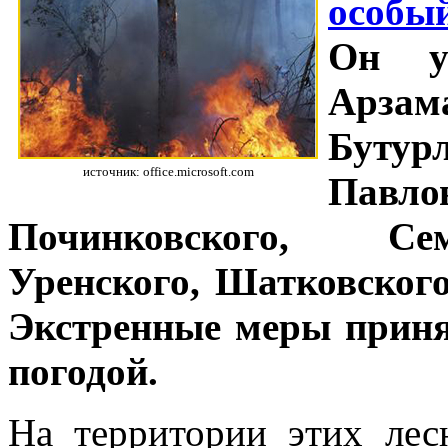
особы
Он ус
Арзам
Бутур
источник: office.microsoft.com
Павло
Починковского, Сем
Уренского, Шатковского
Экстренные меры приня
погодой.
На территории этих лес