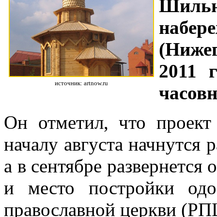
Шиль
наб
(Нижег
2011 
источник: artnow.ru
часовн
Он отметил, что проект
началу августа начнутся 
а в сентябре развернется 
и место постройки одо
православной церкви (РП