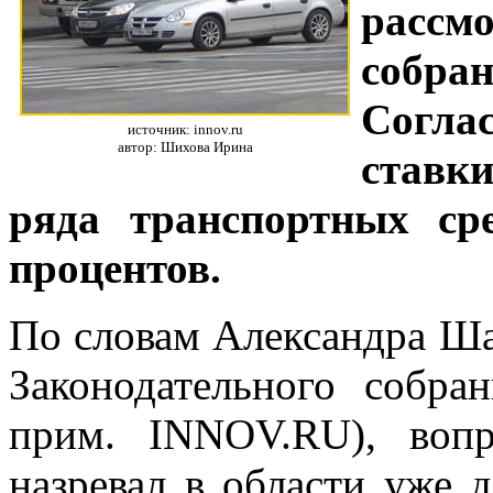
расс
собра
Согла
источник: innov.ru
автор: Шихова Ирина
ставк
ряда транспортных ср
процентов.
По словам Александра Ша
Законодательного собр
прим. INNOV.RU), воп
назревал в области уже 