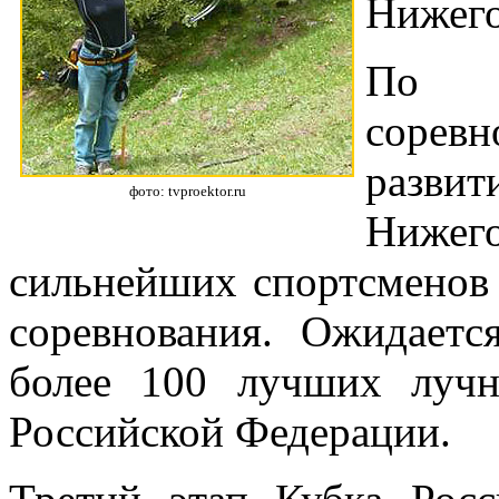
Нижего
По с
сорев
разви
фото: tvproektor.ru
Нижего
сильнейших спортсменов
соревнования. Ожидаетс
более 100 лучших лучн
Российской Федерации.