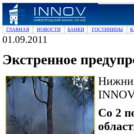
ГЛАВНАЯ
НОВОСТИ
БАНКИ
ГОСТИНИЦЫ
К
01.09.2011
Экстренное предуп
Нижни
INNOV
Со 2 п
облас