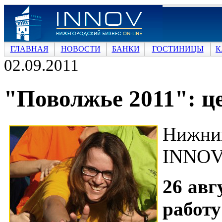
ГЛАВНАЯ
НОВОСТИ
БАНКИ
ГОСТИНИЦЫ
К
02.09.2011
"Поволжье 2011": ц
Нижни
INNOV
26 авг
раб