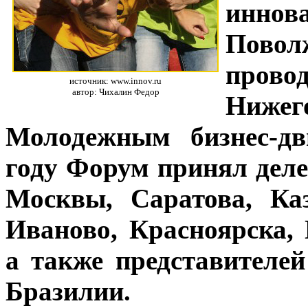
инно
Пово
пров
источник: www.innov.ru
автор: Чихалин Федор
Нижего
Молодежным бизнес-д
году Форум принял деле
Москвы, Саратова, Ка
Иваново, Красноярска,
а также представителе
Бразилии.