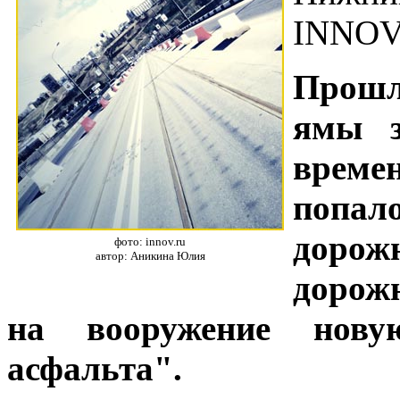
INNOV
Прошл
ямы з
време
попал
доро
фото: innov.ru
автор: Аникина Юлия
дорожн
на вооружение нову
асфальта".