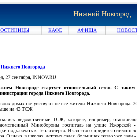
Нижний Новгород
ГОСТИНИЦЫ
КАФЕ
АФИША
НОВОСТ
и Нижнего Новгорода
, 27 сентября, INNOV.RU -
Нижнем Новгороде стартует отопительный сезон. С таки
министрации города Нижнего Новгорода.
своих домах почувствуют не все жители Нижнего Новгорода: 2
выше на 43 ТСЖ.
зались ведомственные ТСЖ, которые, например, отапливаю
едомственный Минобороны госпиталь на улице Ижорской - м
дке подключать к Теплоэнерго. Из-за этого придется снимать 
а. Однако, в школах, детских садах, больницах тепло уже дали