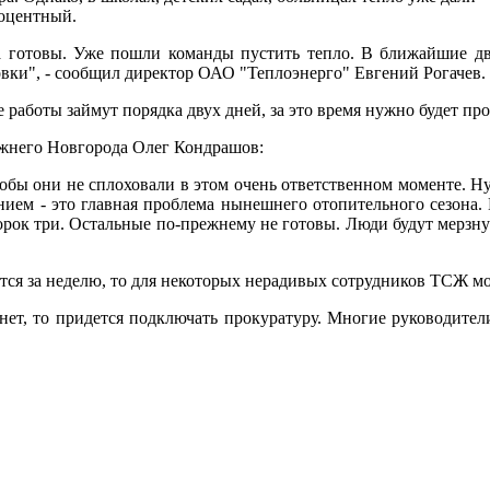
роцентный.
 готовы. Уже пошли команды пустить тепло. В ближайшие два
овки", - сообщил директор ОАО "Теплоэнерго" Евгений Рогачев.
работы займут порядка двух дней, за это время нужно будет про
жнего Новгорода Олег Кондрашов:
обы они не сплоховали в этом очень ответственном моменте. Ну
ением - это главная проблема нынешнего отопительного сезона.
орок три. Остальные по-прежнему не готовы. Люди будут мерзну
тся за неделю, то для некоторых нерадивых сотрудников ТСЖ м
 нет, то придется подключать прокуратуру. Многие руководител