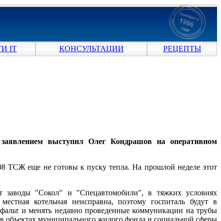
И IT
КОНСУЛЬТАЦИИ
РЕЦЕПТЫ
м заявлением выступил Олег Кондрашов на оперативном
08 ТСЖ еще не готовы к пуску тепла. На прошлой неделе этот
т заводы "Сокол" и "Спецавтомобили", в тяжких условиях
естная котельная неисправна, поэтому госпиталь будут в
асфальт и менять недавно проведенные коммуникации на трубы
 - в объектах муниципального жилого фонда и социальной сферы