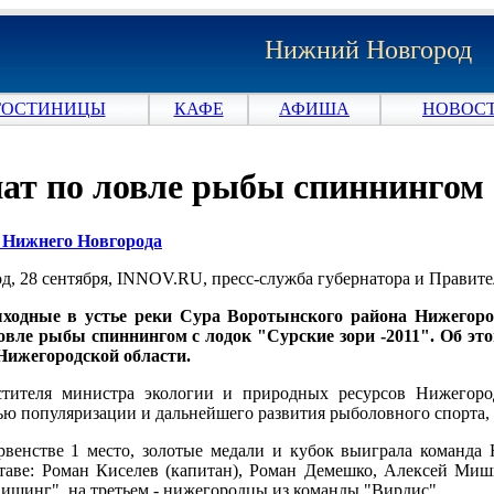
Нижний Новгород
ГОСТИНИЦЫ
КАФЕ
АФИША
НОВОСТ
ат по ловле рыбы спиннингом 
и Нижнего Новгорода
, 28 сентября, INNOV.RU, пресс-служба губернатора и Правите
одные в устье реки Сура Воротынского района Нижегоро
вле рыбы спиннингом с лодок "Сурские зори -2011". Об это
Нижегородской области.
стителя министра экологии и природных ресурсов Нижегоро
лью популяризации и дальнейшего развития рыболовного спорта
венстве 1 место, золотые медали и кубок выиграла команда 
ставе: Роман Киселев (капитан), Роман Демешко, Алексей Миш
ишинг", на третьем - нижегородцы из команды "Вирдис".