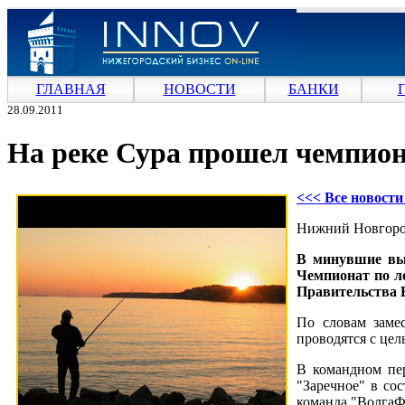
ГЛАВНАЯ
НОВОСТИ
БАНКИ
28.09.2011
На реке Сура прошел чемпион
<<< Все новост
Нижний Новгород
В минувшие вых
Чемпионат по ло
Правительства 
По словам заме
проводятся с це
В командном пер
"Заречное" в со
команда "ВолгаФ