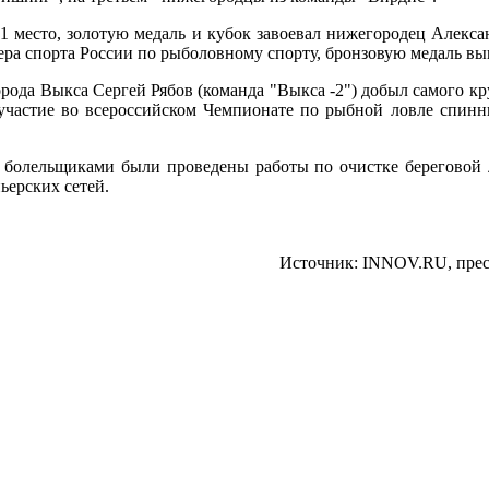
 1 место, золотую медаль и кубок завоевал нижегородец Алекс
ера спорта России по рыболовному спорту, бронзовую медаль вы
орода Выкса Сергей Рябов (команда "Выкса -2") добыл самого 
участие во всероссийском Чемпионате по рыбной ловле спинни
и болельщиками были проведены работы по очистке береговой 
ьерских сетей.
Источник: INNOV.RU, прес